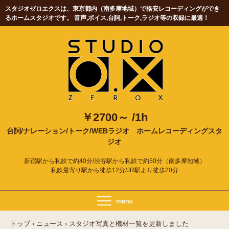
スタジオゼロエクスは、東京都内（南多摩地域）で格安レコーディングができ
るホームスタジオです。 音声,ボイス,台詞,トーク,ラジオ等の収録に最適！
￥2700～ /1h
台詞/ナレーション/トーク/WEBラジオ
ホームレコーディングスタ
ジオ
新宿駅から私鉄で約40分/渋谷駅から私鉄で約50分（南多摩地域）
私鉄最寄り駅から徒歩12分/JR駅より徒歩20分
トップ
›
ニュース
›
スタジオ写真と機材一覧を更新しました