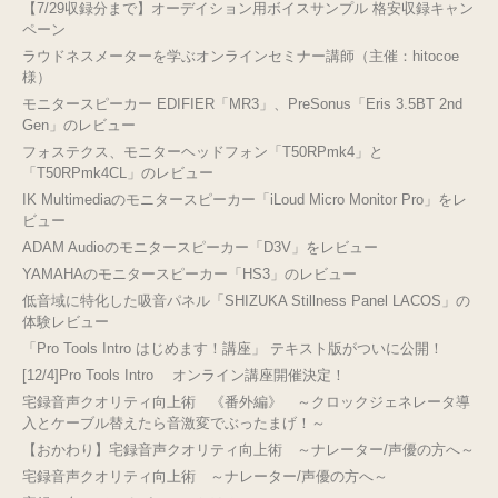
【7/29収録分まで】オーデイション用ボイスサンプル 格安収録キャン
ペーン
ラウドネスメーターを学ぶオンラインセミナー講師（主催：hitocoe
様）
モニタースピーカー EDIFIER「MR3」、PreSonus「Eris 3.5BT 2nd
Gen」のレビュー
フォステクス、モニターヘッドフォン「T50RPmk4」と
「T50RPmk4CL」のレビュー
IK Multimediaのモニタースピーカー「iLoud Micro Monitor Pro」をレ
ビュー
ADAM Audioのモニタースピーカー「D3V」をレビュー
YAMAHAのモニタースピーカー「HS3」のレビュー
低音域に特化した吸音パネル「SHIZUKA Stillness Panel LACOS」の
体験レビュー
「Pro Tools Intro はじめます！講座」 テキスト版がついに公開！
[12/4]Pro Tools Intro オンライン講座開催決定！
宅録音声クオリティ向上術 《番外編》 ～クロックジェネレータ導
入とケーブル替えたら音激変でぶったまげ！～
【おかわり】宅録音声クオリティ向上術 ～ナレーター/声優の方へ～
宅録音声クオリティ向上術 ～ナレーター/声優の方へ～