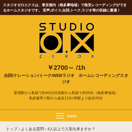
スタジオゼロエクスは、東京都内（南多摩地域）で格安レコーディングができ
るホームスタジオです。 音声,ボイス,台詞,トーク,ラジオ等の収録に最適！
￥2700～ /1h
台詞/ナレーション/トーク/WEBラジオ
ホームレコーディングスタ
ジオ
新宿駅から私鉄で約40分/渋谷駅から私鉄で約50分（南多摩地域）
私鉄最寄り駅から徒歩12分/JR駅より徒歩20分
トップ
›
よくある質問
›
4人以上で入室出来ますか？