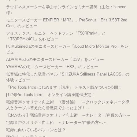
ラウドネスメーターを学ぶオンラインセミナー講師（主催：hitocoe
様）
モニタースピーカー EDIFIER「MR3」、PreSonus「Eris 3.5BT 2nd
Gen」のレビュー
フォステクス、モニターヘッドフォン「T50RPmk4」と
「T50RPmk4CL」のレビュー
IK Multimediaのモニタースピーカー「iLoud Micro Monitor Pro」をレ
ビュー
ADAM Audioのモニタースピーカー「D3V」をレビュー
YAMAHAのモニタースピーカー「HS3」のレビュー
低音域に特化した吸音パネル「SHIZUKA Stillness Panel LACOS」の
体験レビュー
「Pro Tools Intro はじめます！講座」 テキスト版がついに公開！
[12/4]Pro Tools Intro オンライン講座開催決定！
宅録音声クオリティ向上術 《番外編》 ～クロックジェネレータ導
入とケーブル替えたら音激変でぶったまげ！～
【おかわり】宅録音声クオリティ向上術 ～ナレーター/声優の方へ～
宅録音声クオリティ向上術 ～ナレーター/声優の方へ～
宅録に向いているパソコンとは？