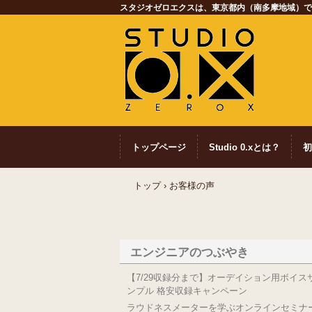
スタジオゼロエクスは、東京都内（南多摩地域）で格
トップページ
Studio 0.xとは？
初
トップ
›
お客様の声
エンジニアのつぶやき
【7/29収録分まで】オーデイション用ボイス
ンプル 格安収録キャンペーン
ラウドネスメーターを学ぶオンラインセミナ