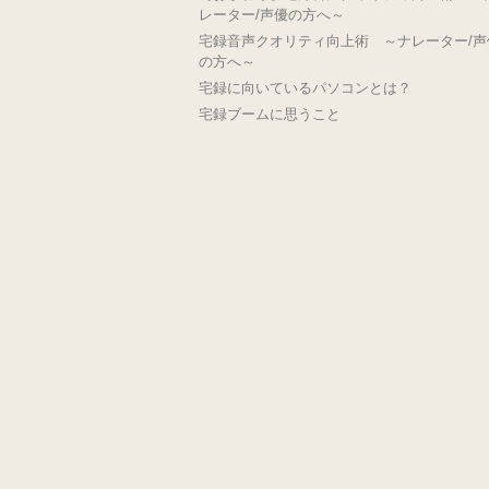
レーター/声優の方へ～
宅録音声クオリティ向上術 ～ナレーター/声
の方へ～
宅録に向いているパソコンとは？
宅録ブームに思うこと