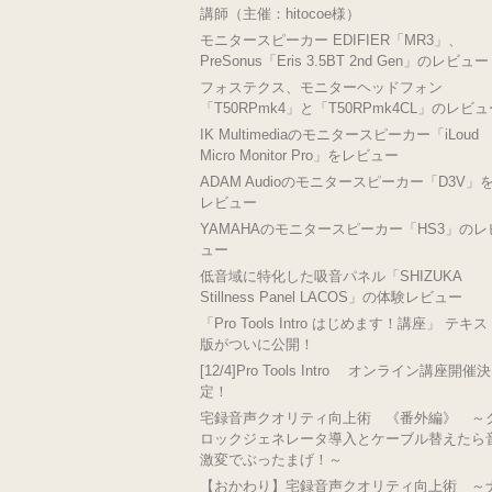
講師（主催：hitocoe様）
モニタースピーカー EDIFIER「MR3」、
PreSonus「Eris 3.5BT 2nd Gen」のレビュー
フォステクス、モニターヘッドフォン
「T50RPmk4」と「T50RPmk4CL」のレビ
IK Multimediaのモニタースピーカー「iLoud
Micro Monitor Pro」をレビュー
ADAM Audioのモニタースピーカー「D3V」
レビュー
YAMAHAのモニタースピーカー「HS3」のレ
ュー
低音域に特化した吸音パネル「SHIZUKA
Stillness Panel LACOS」の体験レビュー
「Pro Tools Intro はじめます！講座」 テキ
版がついに公開！
[12/4]Pro Tools Intro オンライン講座開催決
定！
宅録音声クオリティ向上術 《番外編》 ～
ロックジェネレータ導入とケーブル替えたら
激変でぶったまげ！～
【おかわり】宅録音声クオリティ向上術 ～