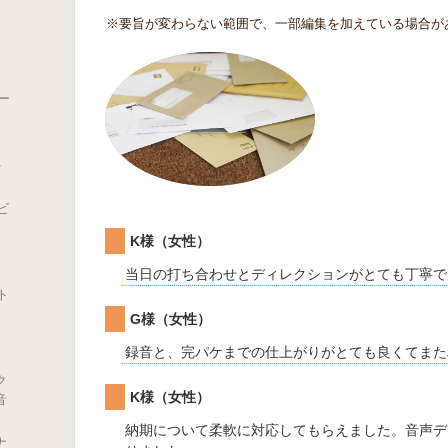
※要旨が変わらない範囲で、一部編集を加えている場合が
ュー
を
ビ
K様（女性）
当日の打ち合わせとディレクションがとても丁寧で
スト
G様（女性）
録音と、完パケまでの仕上がりがとても良くてまた
ク
K様（女性）
音
納期について柔軟に対応してもらえました。音声デ
ナ