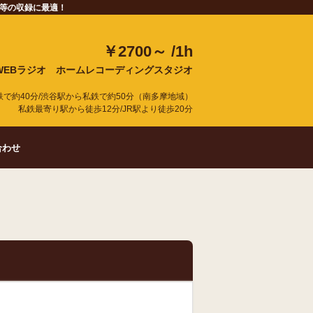
オ等の収録に最適！
￥2700～ /1h
/WEBラジオ
ホームレコーディングスタジオ
で約40分/渋谷駅から私鉄で約50分（南多摩地域）
私鉄最寄り駅から徒歩12分/JR駅より徒歩20分
合わせ