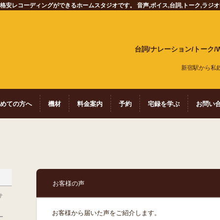
安レコーディングができるホームスタジオです。 音声,ボイス,台詞,トーク,ラジ
台詞/ナレーション/トーク
新宿駅から私鉄
めての方へ
機材
料金案内
予約
宅録を学ぶ
お問い
お客様の声
サ
お客様から届いた声をご紹介します。
ー